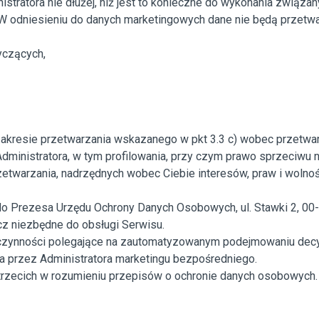
tratora nie dłużej, niż jest to konieczne do wykonania związa
W odniesieniu do danych marketingowych dane nie będą przetwarz
yczących,
zakresie przetwarzania wskazanego w pkt 3.3 c) wobec przetw
dministratora, w tym profilowania, przy czym prawo sprzeciwu 
twarzania, nadrzędnych wobec Ciebie interesów, praw i wolnośc
a do Prezesa Urzędu Ochrony Danych Osobowych, ul. Stawki 2, 0
z niezbędne do obsługi Serwisu.
ynności polegające na zautomatyzowanym podejmowaniu decyzji
a przez Administratora marketingu bezpośredniego.
zecich w rozumieniu przepisów o ochronie danych osobowych. O