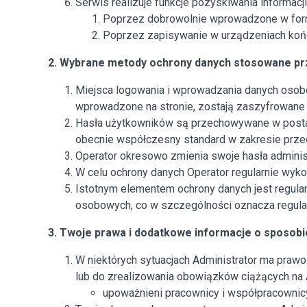
Serwis realizuje funkcje pozyskiwania informacj
Poprzez dobrowolnie wprowadzone w form
Poprzez zapisywanie w urządzeniach końco
2. Wybrane metody ochrony danych stosowane pr
Miejsca logowania i wprowadzania danych osobow
wprowadzone na stronie, zostają zaszyfrowane
Hasła użytkowników są przechowywane w postaci 
obecnie współczesny standard w zakresie prze
Operator okresowo zmienia swoje hasła adminis
W celu ochrony danych Operator regularnie wyk
Istotnym elementem ochrony danych jest regula
osobowych, co w szczególności oznacza regula
3. Twoje prawa i dodatkowe informacje o sposob
W niektórych sytuacjach Administrator ma praw
lub do zrealizowania obowiązków ciążących na A
upoważnieni pracownicy i współpracownicy, 