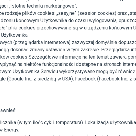
ści „Istotne techniki marketingowe”;
odzaje plików cookies: „sesyjne” (session cookies) oraz „stałe
zeniu końcowym Użytkownika do czasu wylogowania, opuszczen
Stałe” pliki cookies przechowywane są w urządzeniu końcowym 
z Użytkownika.
towych (przeglądarka internetowa) zazwyczaj domyślnie dopus
gą dokonać zmiany ustawień w tym zakresie. Przeglądarka inte
ików cookies Szczegółowe informacje na ten temat zawiera pomo
płynąć na niektóre funkcjonalności dostępne na stronach inter
cowym Użytkownika Serwisu wykorzystywane mogą być również 
le (Google Inc. z siedzibą w USA), Facebook (Facebook Inc. z si
rawnień:
icznika (w tym ilośc cykli, temperatura). Lokalizacja użytkownik
ow Energy.