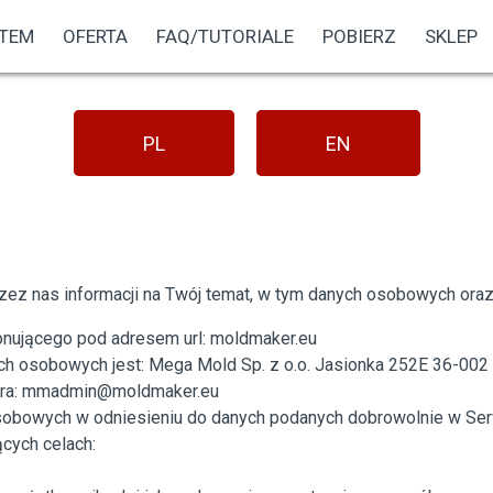
TEM
OFERTA
FAQ/TUTORIALE
POBIERZ
SKLEP
PL
EN
zez nas informacji na Twój temat, w tym danych osobowych oraz 
jonującego pod adresem url: moldmaker.eu
ch osobowych jest: Mega Mold Sp. z o.o. Jasionka 252E 36-002
tora: mmadmin@moldmaker.eu
sobowych w odniesieniu do danych podanych dobrowolnie w Ser
cych celach: