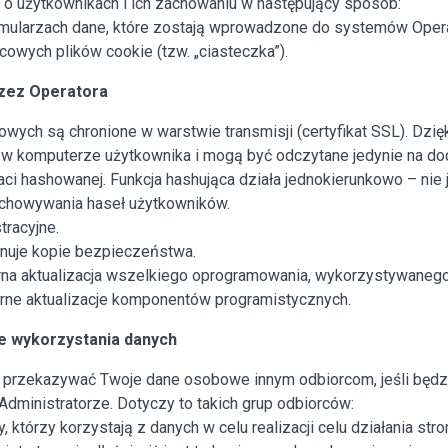
i o użytkownikach i ich zachowaniu w następujący sposób:
ularzach dane, które zostają wprowadzone do systemów Opera
wych plików cookie (tzw. „ciasteczka”).
zez Operatora
ych są chronione w warstwie transmisji (certyfikat SSL). Dzię
 w komputerze użytkownika i mogą być odczytane jedynie na d
hashowanej. Funkcja hashująca działa jednokierunkowo – nie je
chowywania haseł użytkowników.
tracyjne.
onuje kopie bezpieczeństwa.
rna aktualizacja wszelkiego oprogramowania, wykorzystywanego
rne aktualizacje komponentów programistycznych.
ie wykorzystania danych
o przekazywać Twoje dane osobowe innym odbiorcom, jeśli będ
dministratorze. Dotyczy to takich grup odbiorców:
którzy korzystają z danych w celu realizacji celu działania stro