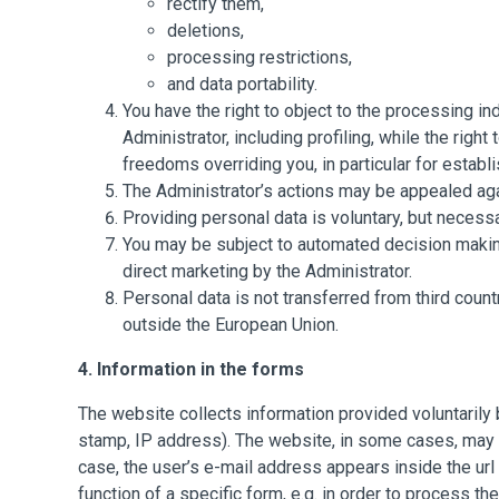
rectify them,
deletions,
processing restrictions,
and data portability.
You have the right to object to the processing in
Administrator, including profiling, while the righ
freedoms overriding you, in particular for establ
The Administrator’s actions may be appealed agai
Providing personal data is voluntary, but necess
You may be subject to automated decision making,
direct marketing by the Administrator.
Personal data is not transferred from third coun
outside the European Union.
4. Information in the forms
The website collects information provided voluntarily b
stamp, IP address).
The website, in some cases, may sav
case, the user’s e-mail address appears inside the url
function of a specific form, e.g. in order to process th