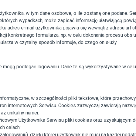
żytkownika, w tym dane osobowe, o ile zostaną one podane.
Ser
ektórych wypadkach, może zapisać informację ułatwiającą powi
u adres e-mail użytkownika pojawia się wewnątrz adresu url st
kcji konkretnego formularza, np. w celu dokonania procesu obs
rmularza w czytelny sposób informuje, do czego on służy.
e mogą podlegać logowaniu. Dane te są wykorzystywane w celu
ne informatyczne, w szczególności pliki tekstowe, które przec
ron internetowych Serwisu. Cookies zazwyczaj zawierają nazwę s
az unikalny numer.
owym Użytkownika Serwisu pliki cookies oraz uzyskującym do n
ch celach:
zalogowaniu), dzięki której użytkownik nie musi na każdej podst