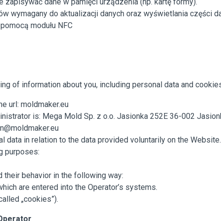
e zapisywać dane w pamięci urządzenia (np. kartę formy).
w wymagany do aktualizacji danych oraz wyświetlania części da
za pomocą modułu NFC
ng of information about you, including personal data and cookies,
the url: moldmaker.eu
inistrator is: Mega Mold Sp. z o.o. Jasionka 252E 36-002 Jasion
min@moldmaker.eu
l data in relation to the data provided voluntarily on the Website.
ng purposes:
their behavior in the following way:
 which are entered into the Operator’s systems.
called „cookies”).
 Operator